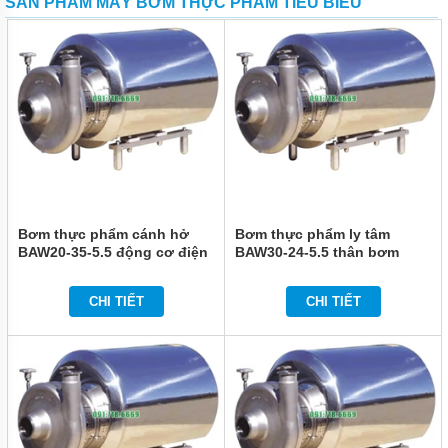
SẢN PHẨM MÁY BƠM THỰC PHẨM TIÊU BIỂU
MÁY
BƠM
BÁNH
RĂNG
VARISCO
MÁY
BƠM
BÁNH
RĂNG
NATION
PUMP -
NTP
Bơm thực phẩm cánh hở
Bơm thực phẩm ly tâm
MÁY BƠM
BAW20-35-5.5 động cơ điện
BAW30-24-5.5 thân bơm
BÁNH
nhãn hiệu ABB
bằng SUS304
RĂNG
INTERNAL
CHI TIẾT
CHI TIẾT
GEAR
PUMP
MÁY
BƠM
BÁNH
RĂNG
LOBE -
DONJOY