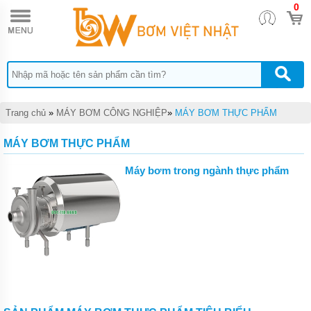
0
TRANG
CHỦ
MÁY BƠM
BÁNH RĂNG
HEBEI
HENGSHENG
MÁY
Trang chủ
»
MÁY BƠM CÔNG NGHIỆP
»
MÁY BƠM THỰC PHẨM
BƠM
BÁNH
RĂNG
MÁY BƠM THỰC PHẨM
PIUSI
Máy bơm trong ngành thực phẩm
MÁY
BƠM
BÁNH
RĂNG
TUTHILL
MÁY
BƠM
BÁNH
RĂNG
FURNAN