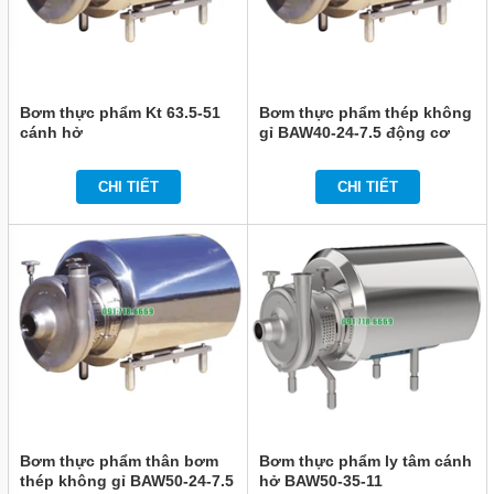
MÁY
BƠM
BÁNH
RĂNG
VIKING
Bơm thực phẩm Kt 63.5-51
Bơm thực phẩm thép không
cánh hở
gỉ BAW40-24-7.5 động cơ
MÁY
ABB
BƠM
BÁNH
CHI TIẾT
CHI TIẾT
RĂNG
KCB
MÁY
BƠM
BÁNH
RĂNG
2CY
VÀ
YCB
MÁY
BƠM
BÁNH
RĂNG
Bơm thực phẩm thân bơm
Bơm thực phẩm ly tâm cánh
SUNNY
thép không gỉ BAW50-24-7.5
hở BAW50-35-11
KING