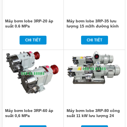
Máy bơm lobe 3RP-20 áp
Máy bơm lobe 3RP-35 lưu
suất 0.6 MPa
lượng 15 m3/h đường kính
kết nối 51 mm công suất
4kw
CHI TIẾT
CHI TIẾT
Máy bơm lobe 3RP-60 áp
Máy bơm lobe 3RP-80 công
suất 0,6 MPa
suất 11 kW lưu lượng 24
m3/h tốc độ quay 500
vòng/phút