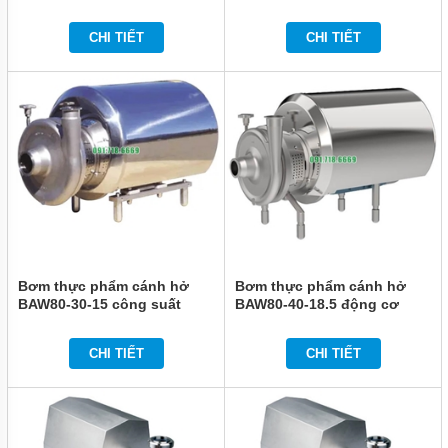
MÁY
CHI TIẾT
CHI TIẾT
BƠM
BÁNH
RĂNG
BOTOU
MÁY
BƠM
BÁNH
RĂNG
MAGNUS
MÁY
BƠM
BÁNH
RĂNG
Bơm thực phẩm cánh hở
Bơm thực phẩm cánh hở
SEEMSAN
BAW80-30-15 công suất
BAW80-40-18.5 động cơ
bơm 15 kw
điện nhãn hiệu ABB
MÁY
BƠM
CHI TIẾT
CHI TIẾT
BÁNH
RĂNG
THỦY
LỰC