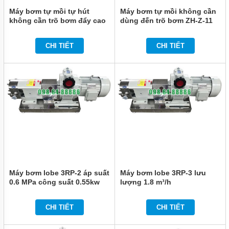
LIÊN
Máy bơm tự mồi tự hút
Máy bơm tự mồi không cần
HỆ
không cần trõ bơm đẩy cao
dùng đến trõ bơm ZH-Z-11
24 m model ZH-Z-7.5
làm bằng SUS316L
CHI TIẾT
CHI TIẾT
Máy bơm lobe 3RP-2 áp suất
Máy bơm lobe 3RP-3 lưu
0.6 MPa công suất 0.55kw
lượng 1.8 m³/h
CHI TIẾT
CHI TIẾT