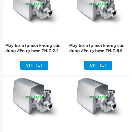
MÁY
BƠM
BÁNH
RĂNG
HÓA
CHẤT
MÁY
BƠM
Máy bơm tự mồi không cần
Máy bơm tự mồi không cần
ĐỘ
NHỚT
dùng đến rọ bơm ZH-Z-2.2
dùng đến rọ bơm ZH-Z-5.5
CAO
CHI TIẾT
CHI TIẾT
MÁY
BƠM
CÔNG
NGHIỆP
TIN
TỨC
GIỚI
THIỆU
SẢN
PHẨM
MỚI